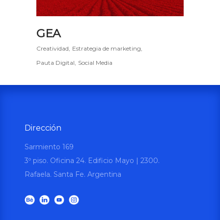
GEA
Creatividad
Estrategia de marketing
Pauta Digital
Social Media
Dirección
Sarmiento 169
3º piso. Oficina 24. Edificio Mayo | 2300.
Rafaela. Santa Fe. Argentina