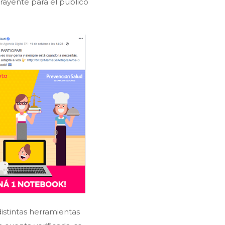
trayente para el público
istintas herramientas