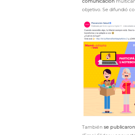
comunicación
multicana
objetivo. Se difundió c
También
se publicaron