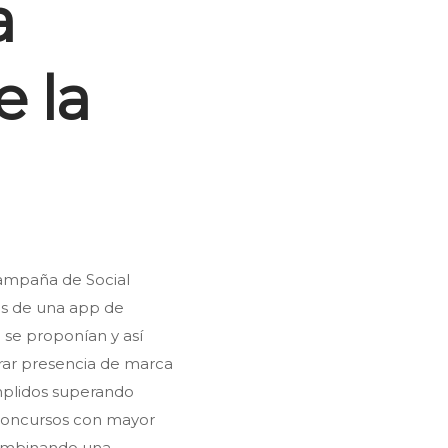
a
e la
campaña de Social
és de una app de
 se proponían y así
erar presencia de marca
mplidos superando
 concursos con mayor
 Combinando una