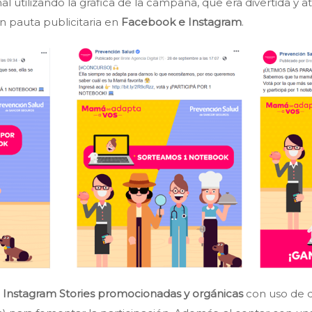
l utilizando la gráfica de la campaña, que era divertida y a
on pauta publicitaria en
Facebook e Instagram
.
 Instagram Stories promocionadas y orgánicas
con uso de d